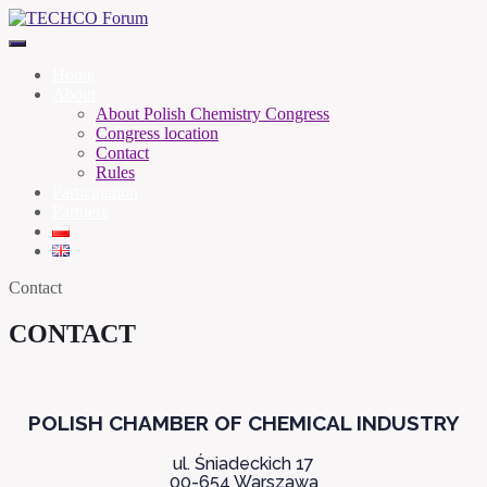
Home
About
About Polish Chemistry Congress
Congress location
Contact
Rules
Participation
Partners
Contact
CONTACT
POLISH CHAMBER OF CHEMICAL INDUSTRY
ul. Śniadeckich 17
00-654 Warszawa